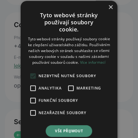
×
Tyto webové stránky
používají soubory
Contacts
cookie.
Phone
Tyto webové stránky používají soubory cookie
ke zlepšení uživatelského zážitku. Používáním
+420 727 907 798
našich webových stránek souhlasíte se všemi
soubory cookie v souladu s našimi zásadami
E-mail
používání souborů cookie.
Více informací
lekarnanerudova6@seznam.cz
NEZBYTNĚ NUTNÉ SOUBORY
Web
open webpage
ANALYTIKA
MARKETING
FUNKČNÍ SOUBORY
NEZAŘAZENÉ SOUBORY
Services
VŠE PŘIJMOUT
e-prescription reservation