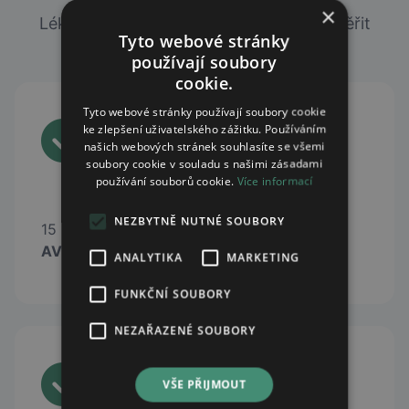
×
Lékárny, ve kterých si můžete online ověřit
Tyto webové stránky
dostupnost léků skladem.
používají soubory
cookie.
Tyto webové stránky používají soubory cookie
ke zlepšení uživatelského zážitku. Používáním
našich webových stránek souhlasíte se všemi
soubory cookie v souladu s našimi zásadami
používání souborů cookie.
Více informací
NEZBYTNĚ NUTNÉ SOUBORY
15 lékáren lékáren sítě
AVE Lékárna
ANALYTIKA
MARKETING
FUNKČNÍ SOUBORY
NEZAŘAZENÉ SOUBORY
VŠE PŘIJMOUT