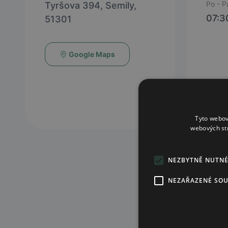
Po - P
Tyršova 394, Semily,
07:3
51301
Google Maps
Tyto webov
webových st
NEZBYTNĚ NUTN
NEZAŘAZENÉ SO