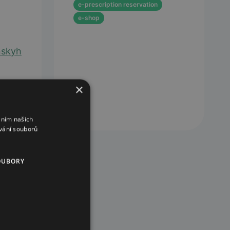
e-prescription reservation
e-shop
nskyh
×
áním našich
vání souborů
OUBORY