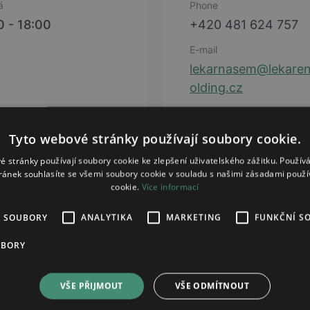
á
Phone
0 - 18:00
+420 481 624 757
E-mail
lekarnasem@lekare
olding.cz
Web
open webpage
Tyto webové stránky používají soubory cookie.
é stránky používají soubory cookie ke zlepšení uživatelského zážitku. Použív
ránek souhlasíte se všemi soubory cookie v souladu s našimi zásadami použí
cookie.
Více informací
É SOUBORY
ANALYTIKA
MARKETING
FUNKČNÍ S
UBORY
VŠE PŘIJMOUT
VŠE ODMÍTNOUT