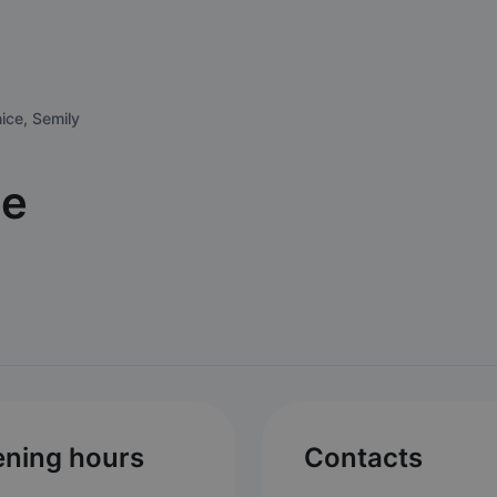
nice, Semily
ce
ning hours
Contacts