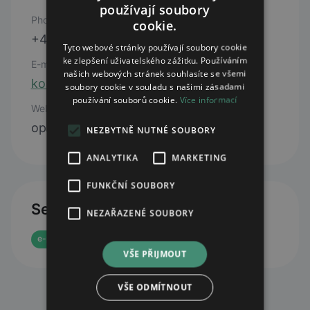
používají soubory
Phone
cookie.
+420 481 311 660
Tyto webové stránky používají soubory cookie
ke zlepšení uživatelského zážitku. Používáním
E-mail
našich webových stránek souhlasíte se všemi
koruna@lekarenskyholding.cz
soubory cookie v souladu s našimi zásadami
používání souborů cookie.
Více informací
Web
open webpage
NEZBYTNĚ NUTNÉ SOUBORY
ANALYTIKA
MARKETING
FUNKČNÍ SOUBORY
Services
NEZAŘAZENÉ SOUBORY
e-prescription reservation
e-shop
VŠE PŘIJMOUT
VŠE ODMÍTNOUT