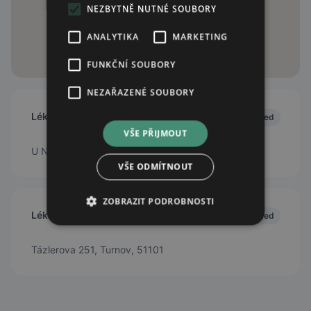
NEZBYTNĚ NUTNÉ SOUBORY
ANALYTIKA
MARKETING
FUNKČNÍ SOUBORY
NEZAŘAZENÉ SOUBORY
Lékárna U Terminálu
Closed
VŠE PŘIJMOUT
U Nádraží 1295, Turnov, 51101
VŠE ODMÍTNOUT
ZOBRAZIT PODROBNOSTI
Lékárna V Hloubce
Closed
Tázlerova 251, Turnov, 51101