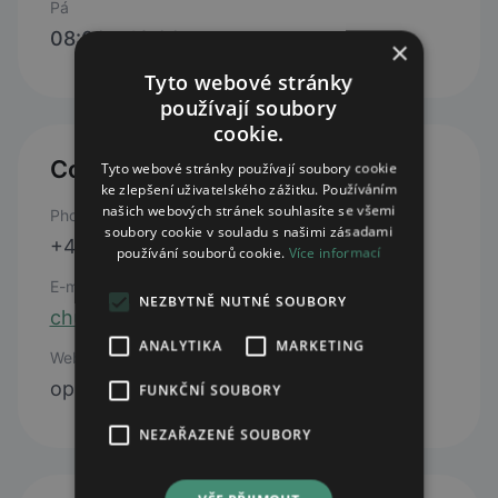
Pá
08:00 - 12:00
×
Tyto webové stránky
používají soubory
cookie.
Contacts
Tyto webové stránky používají soubory cookie
ke zlepšení uživatelského zážitku. Používáním
našich webových stránek souhlasíte se všemi
Phone
soubory cookie v souladu s našimi zásadami
+420 725 435 876
používání souborů cookie.
Více informací
E-mail
NEZBYTNĚ NUTNÉ SOUBORY
chuchelna@lekarnaave.cz
ANALYTIKA
MARKETING
Web
open webpage
FUNKČNÍ SOUBORY
NEZAŘAZENÉ SOUBORY