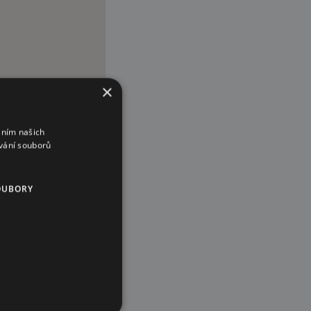
×
áním našich
vání souborů
OUBORY