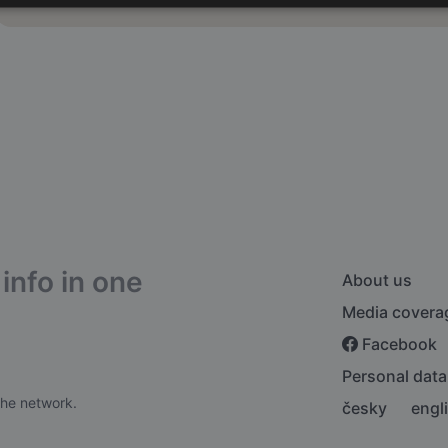
info in one
About us
Media covera
Facebook
Personal data
the network.
česky
engl