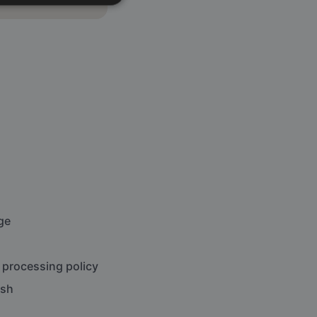
ge
 processing policy
ish