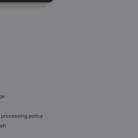
ge
 processing policy
ish