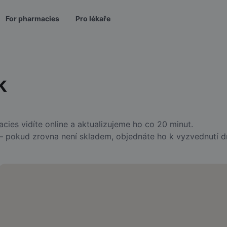
For pharmacies
Pro lékaře
k
ies vidíte online a aktualizujeme ho co 20 minut.
 — pokud zrovna není skladem, objednáte ho k vyzvednutí d