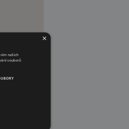
×
áním našich
vání souborů
OUBORY