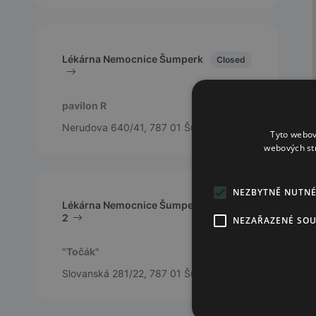
Lékárna Nemocnice Šumperk
Closed
pavilon R
Nerudova 640/41, 787 01 Šumperk
Tyto webov
webových st
NEZBYTNĚ NUTN
Lékárna Nemocnice Šumperk
Closed
2
NEZAŘAZENÉ SO
"Točák"
Slovanská 281/22, 787 01 Šumperk