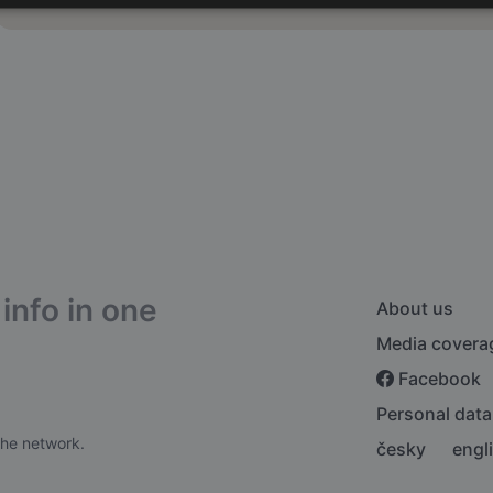
info in one
About us
Media covera
Facebook
Personal data
the network.
česky
engl