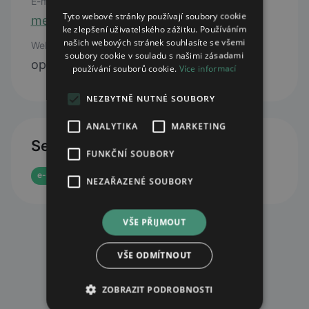
E-mail
Tyto webové stránky používají soubory cookie
mestec@lekarnaave.cz
ke zlepšení uživatelského zážitku. Používáním
našich webových stránek souhlasíte se všemi
Web
soubory cookie v souladu s našimi zásadami
open webpage
používání souborů cookie.
Více informací
NEZBYTNĚ NUTNÉ SOUBORY
ANALYTIKA
MARKETING
Services
FUNKČNÍ SOUBORY
e-prescription reservation
e-shop
NEZAŘAZENÉ SOUBORY
VŠE PŘIJMOUT
VŠE ODMÍTNOUT
ZOBRAZIT PODROBNOSTI