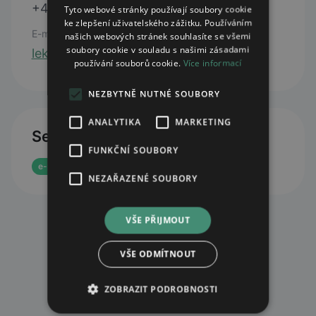
+420 251 555 898
Tyto webové stránky používají soubory cookie
ke zlepšení uživatelského zážitku. Používáním
E-mail
našich webových stránek souhlasíte se všemi
soubory cookie v souladu s našimi zásadami
lekarna.vmt@gmail.com
používání souborů cookie.
Více informací
NEZBYTNĚ NUTNÉ SOUBORY
ANALYTIKA
MARKETING
Services
FUNKČNÍ SOUBORY
e-prescription reservation
NEZAŘAZENÉ SOUBORY
VŠE PŘIJMOUT
VŠE ODMÍTNOUT
ZOBRAZIT PODROBNOSTI