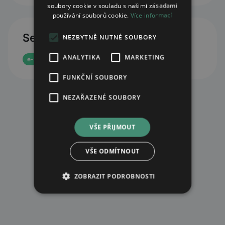
soubory cookie v souladu s našimi zásadami
používání souborů cookie.
Více informací
Services
NEZBYTNĚ NUTNÉ SOUBORY
ANALYTIKA
MARKETING
e-prescription reservation
FUNKČNÍ SOUBORY
NEZAŘAZENÉ SOUBORY
VŠE PŘIJMOUT
VŠE ODMÍTNOUT
ZOBRAZIT PODROBNOSTI