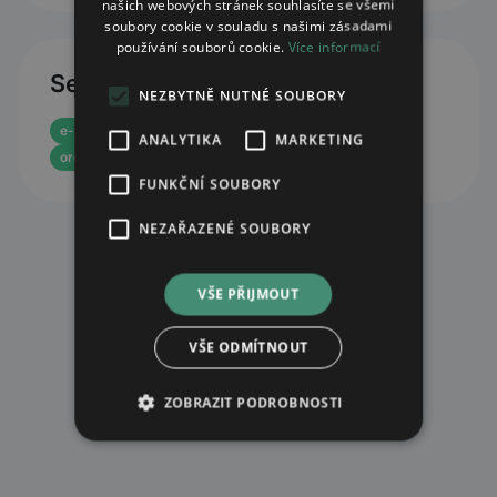
našich webových stránek souhlasíte se všemi
soubory cookie v souladu s našimi zásadami
používání souborů cookie.
Více informací
Services
NEZBYTNĚ NUTNÉ SOUBORY
e-prescription reservation
ANALYTIKA
MARKETING
order from central warehouse
FUNKČNÍ SOUBORY
NEZAŘAZENÉ SOUBORY
VŠE PŘIJMOUT
VŠE ODMÍTNOUT
ZOBRAZIT PODROBNOSTI