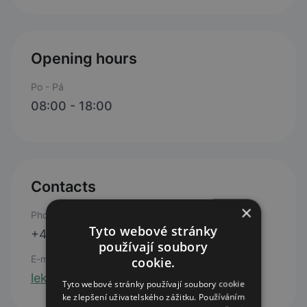
Opening hours
Po - Pá
08:00 - 18:00
Contacts
×
Phone
Tyto webové stránky
+420 224 814 568
používají soubory
E-mail
cookie.
lekarnauzlatehoslunce@seznam.cz
Tyto webové stránky používají soubory cookie
ke zlepšení uživatelského zážitku. Používáním