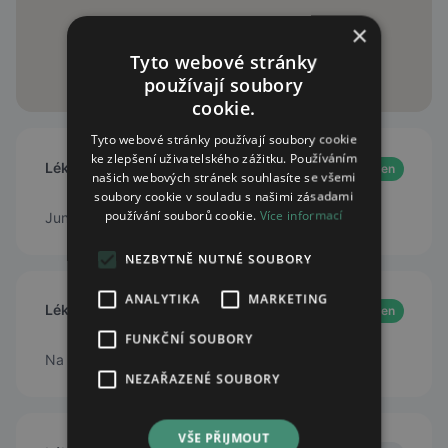
×
Tyto webové stránky
používají soubory
cookie.
Tyto webové stránky používají soubory cookie
ke zlepšení uživatelského zážitku. Používáním
Lékárna AVE
Open
našich webových stránek souhlasíte se všemi
soubory cookie v souladu s našimi zásadami
používání souborů cookie.
Více informací
Jungmannovo náměstí 763/3, Praha 1, 11000
NEZBYTNĚ NUTNÉ SOUBORY
ANALYTIKA
MARKETING
Lékárna Nemocnice Na Františku
Open
FUNKČNÍ SOUBORY
Na Františku 847/8
NEZAŘAZENÉ SOUBORY
VŠE PŘIJMOUT