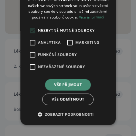
našich webových stránek souhlasíte se všemi
soubory cookie v souladu s našimi zásadami
používání souborů cookie.
Více informací
NEZBYTNĚ NUTNÉ SOUBORY
ANALYTIKA
MARKETING
Lékárna 2. května
Closed
FUNKČNÍ SOUBORY
2. května 757/1, Nymburk, 28802
NEZAŘAZENÉ SOUBORY
VŠE PŘIJMOUT
Lékárna Pharmea
Closed
VŠE ODMÍTNOUT
Boleslavská třída 1854/14, Nymburk, 28802
ZOBRAZIT PODROBNOSTI