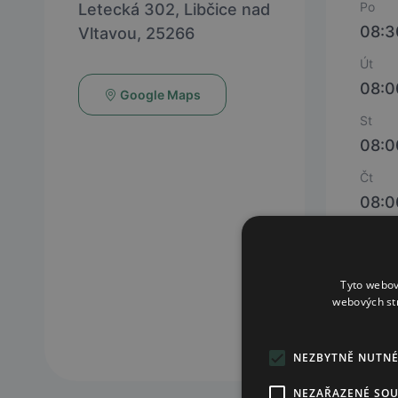
Po
Letecká 302, Libčice nad
08:3
Vltavou, 25266
Út
08:0
Google Maps
St
08:0
Čt
08:0
Pá
08:3
Tyto webov
Út - 
webových st
11:30
NEZBYTNĚ NUTN
NEZAŘAZENÉ SO