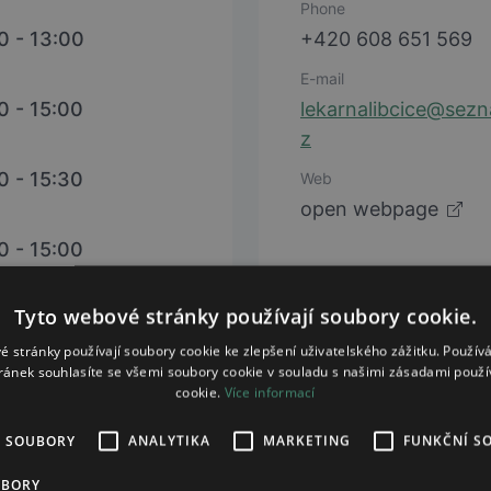
Phone
0 - 13:00
+420 608 651 569
E-mail
0 - 15:00
lekarnalibcice@sez
z
0 - 15:30
Web
open webpage
0 - 15:00
Tyto webové stránky používají soubory cookie.
0 - 13:00
é stránky používají soubory cookie ke zlepšení uživatelského zážitku. Použív
Čt polední pauza mezi
ránek souhlasíte se všemi soubory cookie v souladu s našimi zásadami použí
cookie.
Více informací
 - 12:00
É SOUBORY
ANALYTIKA
MARKETING
FUNKČNÍ S
UBORY