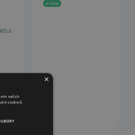
e-shop
nam.c
×
áním našich
vání souborů
OUBORY