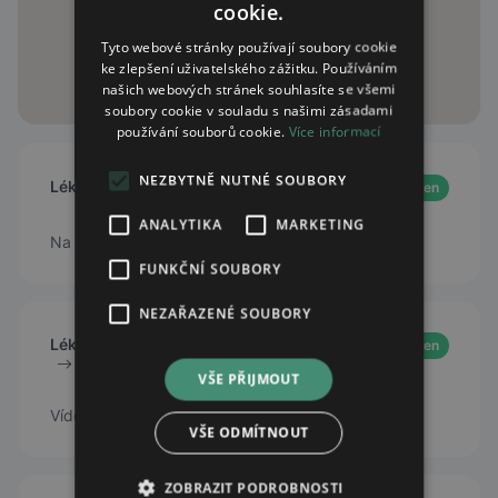
cookie.
Tyto webové stránky používají soubory cookie
ke zlepšení uživatelského zážitku. Používáním
našich webových stránek souhlasíte se všemi
soubory cookie v souladu s našimi zásadami
používání souborů cookie.
Více informací
NEZBYTNĚ NUTNÉ SOUBORY
Lékárna U sv. Pankráce
Open
ANALYTIKA
MARKETING
Na Pankráci 976/99, Praha 4, 14000
FUNKČNÍ SOUBORY
NEZAŘAZENÉ SOUBORY
Lékárna Fakultní Thomayerovy nemocnice
Open
VŠE PŘIJMOUT
Vídeňská 800, 140 59 Praha 4 - Krč
VŠE ODMÍTNOUT
ZOBRAZIT PODROBNOSTI