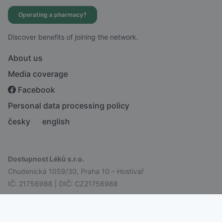
Operating a pharmacy?
Discover benefits of joining the network.
About us
Media coverage
Facebook
Personal data processing policy
česky
english
Dostupnost Léků s.r.o.
Chudenická 1059/30, Praha 10 – Hostivař
IČ: 21756988 | DIČ: CZ21756988
© 2026 Dostupnost Léků s.r.o. All rights reserved.