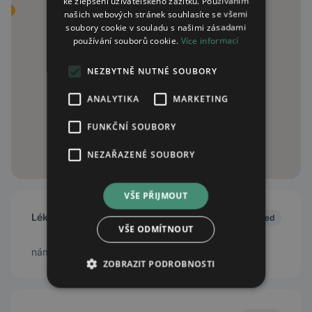
ke zlepšení uživatelského zážitku. Používáním
našich webových stránek souhlasíte se všemi
soubory cookie v souladu s našimi zásadami
používání souborů cookie.
Více informací
NEZBYTNĚ NUTNÉ SOUBORY
ANALYTIKA
MARKETING
FUNKČNÍ SOUBORY
NEZAŘAZENÉ SOUBORY
VŠE PŘIJMOUT
Lékárna Na náměstí
Closed
VŠE ODMÍTNOUT
náměstí 1. Máje 11/14, Chomutov, 43001
ZOBRAZIT PODROBNOSTI