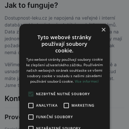
Jak to funguje?
Dostupnost-leku.cz je napojená na veřejné i interní
databáze skladových zásob lékárenských systémů.
×
Data z nich přenáší a zobrazuje v reálném čase a na
Tyto webové stránky
jednom místě. Díky tomu vždy víte, které lékárny mají
používají soubory
požadovaný lék skutečně dostupný a kam naopak
cookie.
nemá cenu chodit nebo volat.
Tyto webové stránky používají soubory cookie
Věříme, že naše platforma přispěje k vaší pohodě a
ke zlepšení uživatelského zážitku. Používáním
našich webových stránek souhlasíte se všemi
usnadní vyhledávání léků, které potřebujete. Pokud
soubory cookie v souladu s našimi zásadami
máte jakékoliv dotazy, neváhejte nás kontaktovat.
používání souborů cookie.
Více informací
Jsme tu pro vás!
NEZBYTNĚ NUTNÉ SOUBORY
Kontakt
ANALYTIKA
MARKETING
Provozovatel
FUNKČNÍ SOUBORY
NEZAŘAZENÉ SOUBORY
Společnost