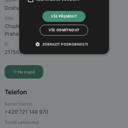
Dostupnost Léků s.r.o
VŠE PŘIJMOUT
Sídlo
Chudenická 1059/30
VŠE ODMÍTNOUT
Praha 10 - Hostivař
IČ
ZOBRAZIT PODROBNOSTI
21756988
Na mapě
Telefon
Roman Vuchtrl
+420 721 148 970
Tomáš Landovský