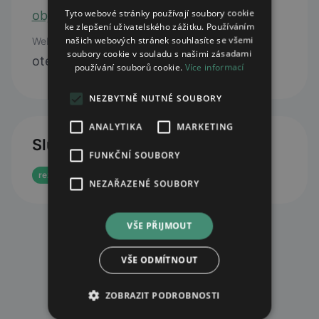
Tyto webové stránky používají soubory cookie
objednavky@lekarnaarnica.cz
ke zlepšení uživatelského zážitku. Používáním
našich webových stránek souhlasíte se všemi
Web
soubory cookie v souladu s našimi zásadami
otevřít web
používání souborů cookie.
Více informací
NEZBYTNĚ NUTNÉ SOUBORY
ANALYTIKA
MARKETING
Služby
FUNKČNÍ SOUBORY
rezervace eReceptu
NEZAŘAZENÉ SOUBORY
VŠE PŘIJMOUT
VŠE ODMÍTNOUT
ZOBRAZIT PODROBNOSTI