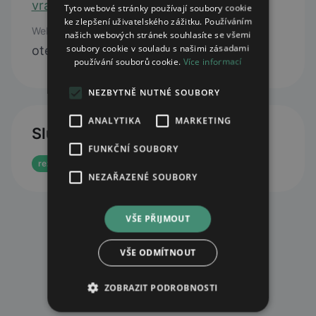
vracov@lekarnakoruna.cz
Tyto webové stránky používají soubory cookie
ke zlepšení uživatelského zážitku. Používáním
Web
našich webových stránek souhlasíte se všemi
soubory cookie v souladu s našimi zásadami
otevřít web
používání souborů cookie.
Více informací
NEZBYTNĚ NUTNÉ SOUBORY
ANALYTIKA
MARKETING
Služby
FUNKČNÍ SOUBORY
rezervace eReceptu
NEZAŘAZENÉ SOUBORY
VŠE PŘIJMOUT
VŠE ODMÍTNOUT
ZOBRAZIT PODROBNOSTI