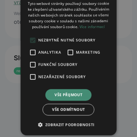
vracov@lekarnakoruna.cz
Tyto webové stránky používají soubory cookie
ke zlepšení uživatelského zážitku. Používáním
Web
našich webových stránek souhlasíte se všemi
soubory cookie v souladu s našimi zásadami
otevřít web
používání souborů cookie.
Více informací
NEZBYTNĚ NUTNÉ SOUBORY
ANALYTIKA
MARKETING
Služby
FUNKČNÍ SOUBORY
rezervace eReceptu
NEZAŘAZENÉ SOUBORY
VŠE PŘIJMOUT
VŠE ODMÍTNOUT
ZOBRAZIT PODROBNOSTI