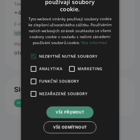
používají soubory
Telefon
cookie.
+420 720 040 638
Tyto webové stránky používají soubory cookie
E-mail
ke zlepšení uživatelského zážitku. Používáním
našich webových stránek souhlasíte se všemi
lekarnabrezinky@lekarenskyholding.cz
soubory cookie v souladu s našimi zásadami
používání souborů cookie.
Více informací
Web
otevřít web
NEZBYTNĚ NUTNÉ SOUBORY
ANALYTIKA
MARKETING
FUNKČNÍ SOUBORY
Služby
NEZAŘAZENÉ SOUBORY
rezervace eReceptu
e-shop
VŠE PŘIJMOUT
VŠE ODMÍTNOUT