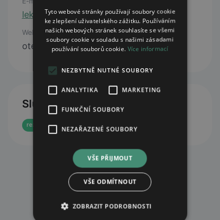
E-mail
Tyto webové stránky používají soubory cookie
lekarnasem@lekarenskyholding.cz
ke zlepšení uživatelského zážitku. Používáním
našich webových stránek souhlasíte se všemi
Web
soubory cookie v souladu s našimi zásadami
otevřít web
používání souborů cookie.
Více informací
NEZBYTNĚ NUTNÉ SOUBORY
ANALYTIKA
MARKETING
Služby
FUNKČNÍ SOUBORY
rezervace eReceptu
e-shop
NEZAŘAZENÉ SOUBORY
VŠE PŘIJMOUT
VŠE ODMÍTNOUT
ZOBRAZIT PODROBNOSTI