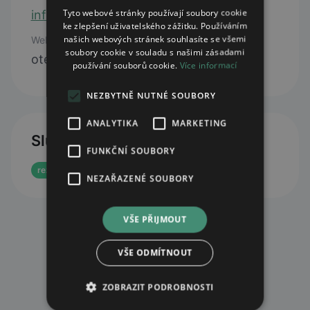
Tyto webové stránky používají soubory cookie
info@uorla.com
ke zlepšení uživatelského zážitku. Používáním
našich webových stránek souhlasíte se všemi
Web
soubory cookie v souladu s našimi zásadami
otevřít web
používání souborů cookie.
Více informací
NEZBYTNĚ NUTNÉ SOUBORY
ANALYTIKA
MARKETING
Služby
FUNKČNÍ SOUBORY
rezervace eReceptu
NEZAŘAZENÉ SOUBORY
VŠE PŘIJMOUT
VŠE ODMÍTNOUT
ZOBRAZIT PODROBNOSTI