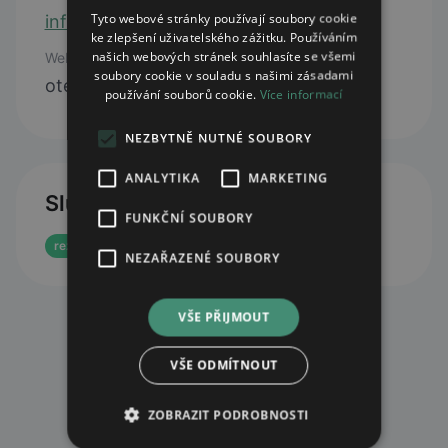
Tyto webové stránky používají soubory cookie
info@uorla.com
ke zlepšení uživatelského zážitku. Používáním
našich webových stránek souhlasíte se všemi
Web
soubory cookie v souladu s našimi zásadami
otevřít web
používání souborů cookie.
Více informací
NEZBYTNĚ NUTNÉ SOUBORY
ANALYTIKA
MARKETING
Služby
FUNKČNÍ SOUBORY
rezervace eReceptu
NEZAŘAZENÉ SOUBORY
VŠE PŘIJMOUT
VŠE ODMÍTNOUT
ZOBRAZIT PODROBNOSTI