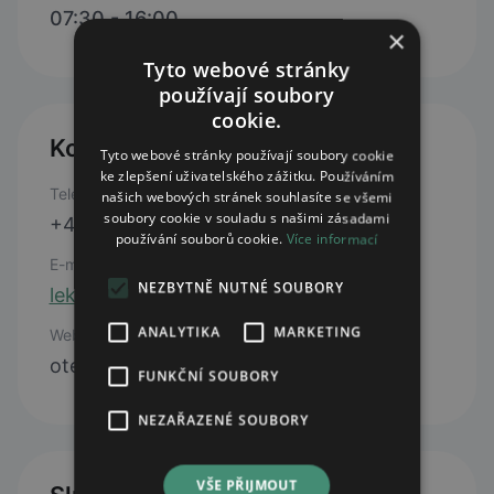
07:30 - 16:00
×
Tyto webové stránky
používají soubory
cookie.
Kontakty
Tyto webové stránky používají soubory cookie
ke zlepšení uživatelského zážitku. Používáním
Telefon
našich webových stránek souhlasíte se všemi
soubory cookie v souladu s našimi zásadami
+420 583 334 542
používání souborů cookie.
Více informací
E-mail
NEZBYTNĚ NUTNÉ SOUBORY
lekarnik@nemocnicesumperk.cz
ANALYTIKA
MARKETING
Web
otevřít web
FUNKČNÍ SOUBORY
NEZAŘAZENÉ SOUBORY
VŠE PŘIJMOUT