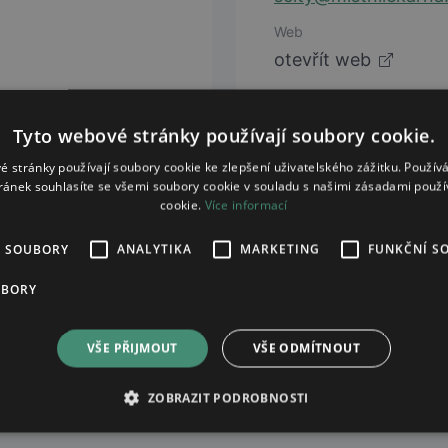
Web
otevřít web
Tyto webové stránky používají soubory cookie.
é stránky používají soubory cookie ke zlepšení uživatelského zážitku. Použív
ránek souhlasíte se všemi soubory cookie v souladu s našimi zásadami použí
cookie.
Více informací
É SOUBORY
ANALYTIKA
MARKETING
FUNKČNÍ S
UBORY
VŠE PŘIJMOUT
VŠE ODMÍTNOUT
ZOBRAZIT PODROBNOSTI