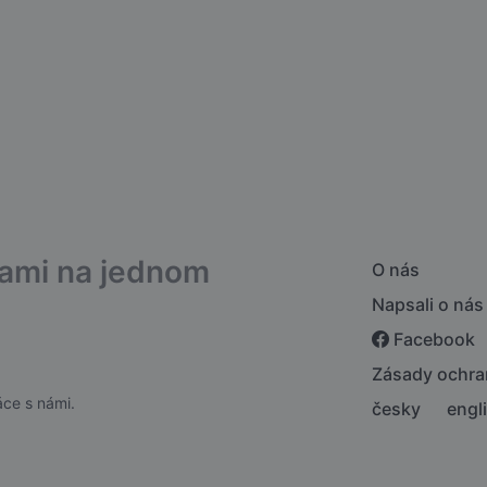
bami na jednom
O nás
Napsali o nás
Facebook
Zásady ochra
ce s námi.
česky
engl