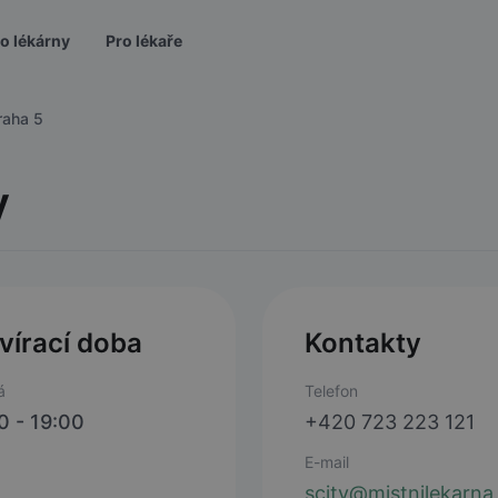
o lékárny
Pro lékaře
raha 5
y
vírací doba
Kontakty
á
Telefon
0 - 19:00
+420 723 223 121
E-mail
scity@mistnilekarna