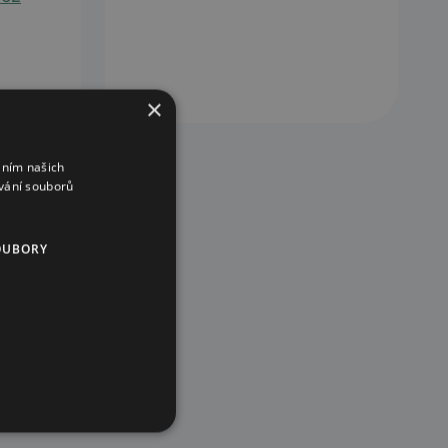
×
áním našich
vání souborů
OUBORY