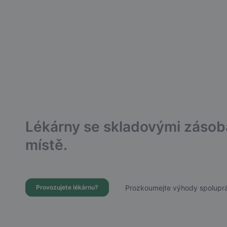
Lékárny se skladovými záso
místě.
Prozkoumejte výhody spoluprá
Provozujete lékárnu?