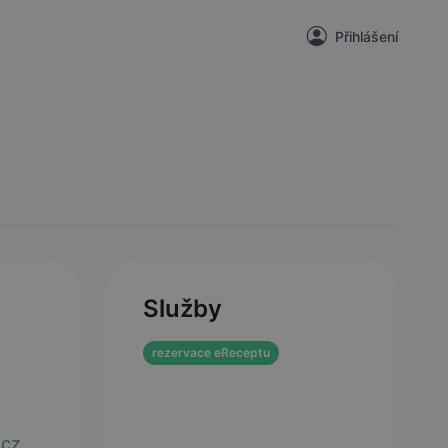
Přihlášení
Služby
rezervace eReceptu
.cz