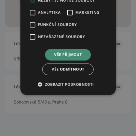
NEZBYTNĚ NUTNÉ SOUBORY
ANALYTIKA
MARKETING
FUNKČNÍ SOUBORY
NEZAŘAZENÉ SOUBORY
Lékárna U Zlatého Slunce
Zavřeno
VŠE PŘIJMOUT
Křižíkova 159/56, Praha 8, 18600
VŠE ODMÍTNOUT
ZOBRAZIT PODROBNOSTI
Lékárna Karlín
Zavřeno
Sokolovská 5/49a, Praha 8