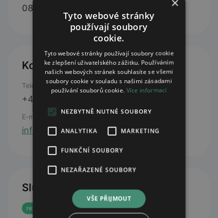
×
08:00 - 17:00
Tyto webové stránky
používají soubory
cookie.
Tyto webové stránky používají soubory cookie
ke zlepšení uživatelského zážitku. Používáním
Kontakty
našich webových stránek souhlasíte se všemi
soubory cookie v souladu s našimi zásadami
Telefon
používání souborů cookie.
Více informací
+420 724 320 595
NEZBYTNĚ NUTNÉ SOUBORY
E-mail
info@hradcanskalekarna.cz
ANALYTIKA
MARKETING
FUNKČNÍ SOUBORY
NEZAŘAZENÉ SOUBORY
Služby
VŠE PŘIJMOUT
rezervace eReceptu