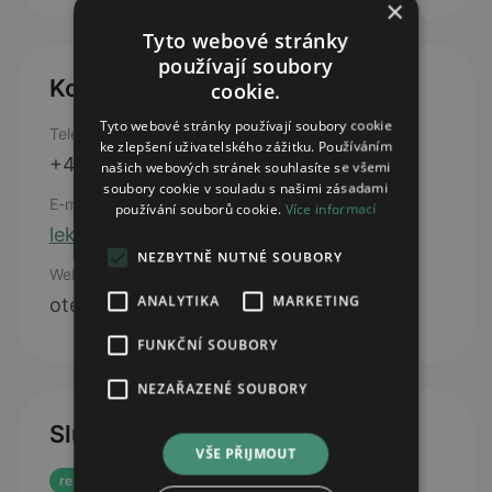
×
Tyto webové stránky
používají soubory
Kontakty
cookie.
Tyto webové stránky používají soubory cookie
Telefon
ke zlepšení uživatelského zážitku. Používáním
+420 733 710 848
našich webových stránek souhlasíte se všemi
soubory cookie v souladu s našimi zásadami
E-mail
používání souborů cookie.
Více informací
lekarna.kbely@centrum.cz
NEZBYTNĚ NUTNÉ SOUBORY
Web
ANALYTIKA
MARKETING
otevřít web
FUNKČNÍ SOUBORY
NEZAŘAZENÉ SOUBORY
Služby
VŠE PŘIJMOUT
rezervace eReceptu