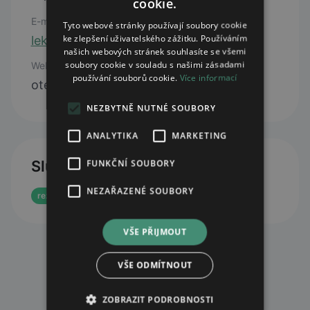
cookie.
E-mail
Tyto webové stránky používají soubory cookie
ke zlepšení uživatelského zážitku. Používáním
lekarnanpz@seznam.cz
našich webových stránek souhlasíte se všemi
soubory cookie v souladu s našimi zásadami
Web
používání souborů cookie.
Více informací
otevřít web
NEZBYTNĚ NUTNÉ SOUBORY
ANALYTIKA
MARKETING
Služby
FUNKČNÍ SOUBORY
NEZAŘAZENÉ SOUBORY
rezervace eReceptu
VŠE PŘIJMOUT
VŠE ODMÍTNOUT
ZOBRAZIT PODROBNOSTI