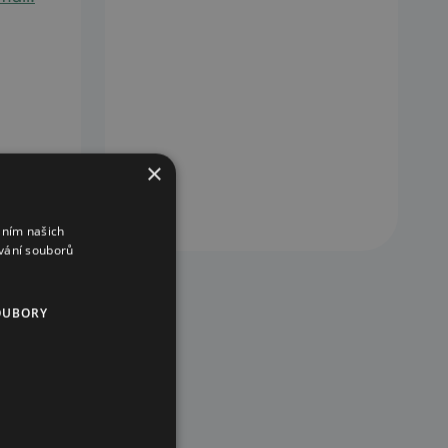
×
áním našich
vání souborů
OUBORY