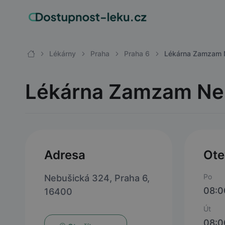
Lékárny
Praha
Praha 6
Lékárna Zamzam N
Lékárna Zamzam Ne
Adresa
Ote
Po
Nebušická 324, Praha 6,
08:0
16400
Út
08:0