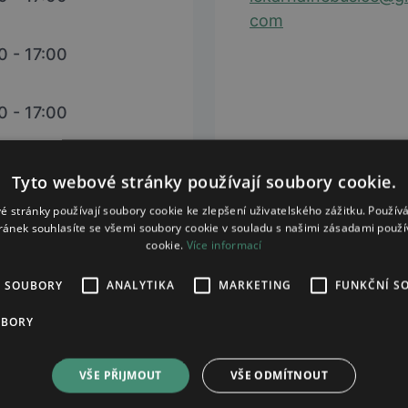
com
0 - 17:00
0 - 17:00
0 - 15:30
Tyto webové stránky používají soubory cookie.
é stránky používají soubory cookie ke zlepšení uživatelského zážitku. Použív
ránek souhlasíte se všemi soubory cookie v souladu s našimi zásadami použí
cookie.
Více informací
É SOUBORY
ANALYTIKA
MARKETING
FUNKČNÍ S
UBORY
VŠE PŘIJMOUT
VŠE ODMÍTNOUT