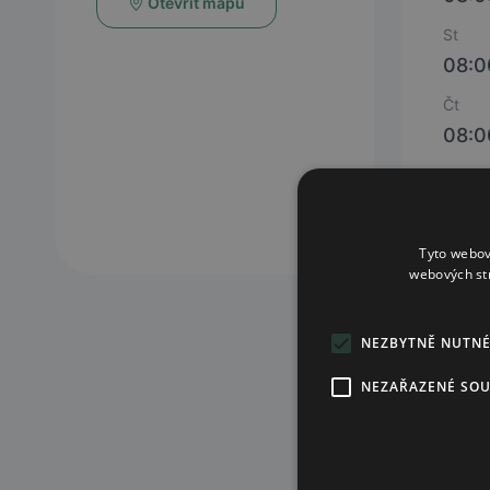
Otevřít mapu
St
08:0
Čt
08:0
Pá
08:0
Tyto webov
webových st
NEZBYTNĚ NUTN
NEZAŘAZENÉ SO