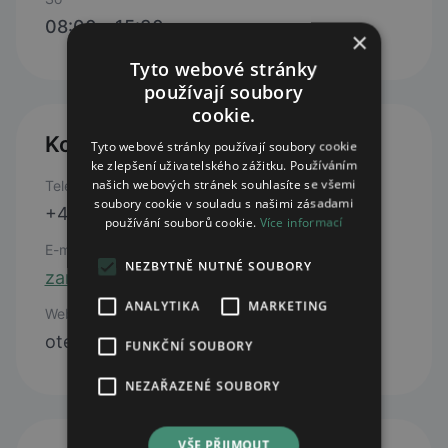
08:00 - 15:30
×
Tyto webové stránky
používají soubory
cookie.
Kontakty
Tyto webové stránky používají soubory cookie
ke zlepšení uživatelského zážitku. Používáním
našich webových stránek souhlasíte se všemi
Telefon
soubory cookie v souladu s našimi zásadami
+420 777 289 289
používání souborů cookie.
Více informací
E-mail
NEZBYTNĚ NUTNÉ SOUBORY
zamzam@email.cz
ANALYTIKA
MARKETING
Web
otevřít web
FUNKČNÍ SOUBORY
NEZAŘAZENÉ SOUBORY
VŠE PŘIJMOUT