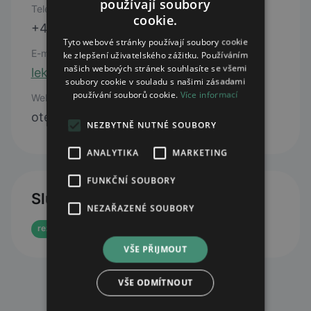
používají soubory
Telefon
cookie.
+420 733 786 672
Tyto webové stránky používají soubory cookie
E-mail
ke zlepšení uživatelského zážitku. Používáním
našich webových stránek souhlasíte se všemi
lekarna@nedu.cz
soubory cookie v souladu s našimi zásadami
používání souborů cookie.
Více informací
Web
otevřít web
NEZBYTNĚ NUTNÉ SOUBORY
ANALYTIKA
MARKETING
FUNKČNÍ SOUBORY
Služby
NEZAŘAZENÉ SOUBORY
rezervace eReceptu
e-shop
VŠE PŘIJMOUT
VŠE ODMÍTNOUT