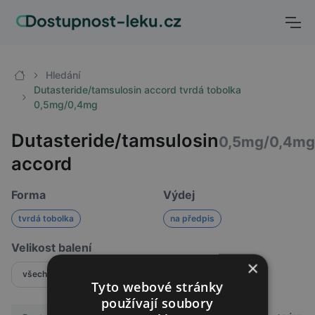
Hledání
Dutasteride/tamsulosin accord tvrdá tobolka
0,5mg/0,4mg
Dutasteride/tamsulosin
0,5mg/0,4mg
accord
Forma
Výdej
tvrdá tobolka
na předpis
Velikost balení
×
všechny
Tyto webové stránky
používají soubory