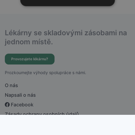
Lékárny se skladovými zásobami na
jednom místě.
Provozujete lékárnu?
Prozkoumejte výhody spolupráce s námi.
O nás
Napsali o nás
Facebook
Zásady ochrany osobních údajů
česky
english