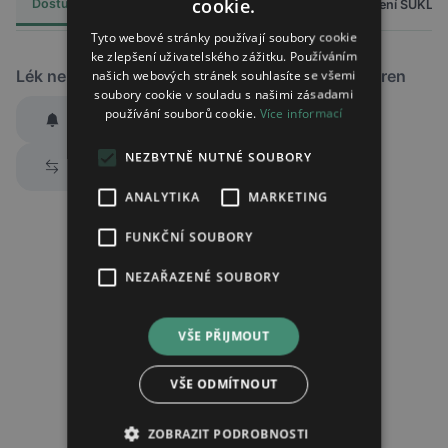
cookie.
Dostupnost
Cena
Hlášení SÚKL
Alternativy
11
Tyto webové stránky používají soubory cookie
ke zlepšení uživatelského zážitku. Používáním
Lék není dostupný v žádné ze sledovaných lékáren
našich webových stránek souhlasíte se všemi
soubory cookie v souladu s našimi zásadami
používání souborů cookie.
Více informací
Hlídat dostupnost
Zaslat jednorázově emailem informaci o naskladnění
NEZBYTNĚ NUTNÉ SOUBORY
Prozkoumat alternativy
Region:
Praha
ANALYTIKA
MARKETING
Lék:
Dutasteride/tamsulosin accord tvrdá
tobolka 0,5mg/0,4mg
FUNKČNÍ SOUBORY
NEZAŘAZENÉ SOUBORY
Chci dostávat
slevové nabídky a novinky
podle účelu B.4 zásad
zpracování osobních údajů.
VŠE PŘIJMOUT
Seznámil/a jsem se se
zásadami zpracování osobních údajů
.
VŠE ODMÍTNOUT
Ověřit adresu
ZOBRAZIT PODROBNOSTI