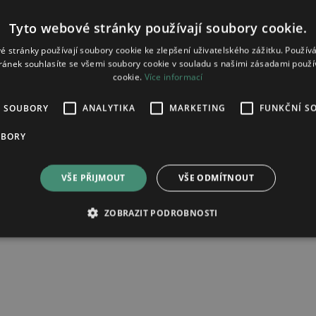
Tyto webové stránky používají soubory cookie.
é stránky používají soubory cookie ke zlepšení uživatelského zážitku. Použív
ránek souhlasíte se všemi soubory cookie v souladu s našimi zásadami použí
cookie.
Více informací
É SOUBORY
ANALYTIKA
MARKETING
FUNKČNÍ S
ovaná tableta 10mg/20mg
UBORY
VŠE PŘIJMOUT
VŠE ODMÍTNOUT
ad zpracování osobních údajů.
ZOBRAZIT PODROBNOSTI