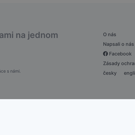
bami na jednom
O nás
Napsali o nás
Facebook
Zásady ochra
ce s námi.
česky
engl