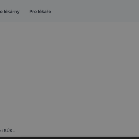
o lékárny
Pro lékaře
g
ní SÚKL