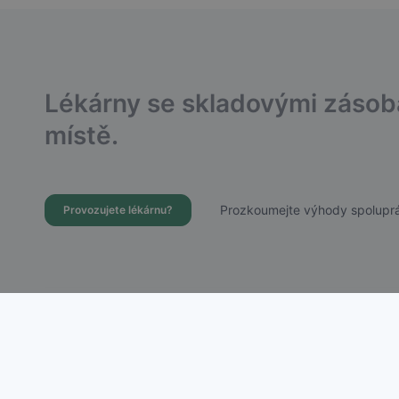
Lékárny se skladovými záso
místě.
Prozkoumejte výhody spoluprá
Provozujete lékárnu?
Dostupnost Léků s.r.o.
Chudenická 1059/30, Praha 10 – Hostivař
IČ: 21756988 | DIČ: CZ21756988