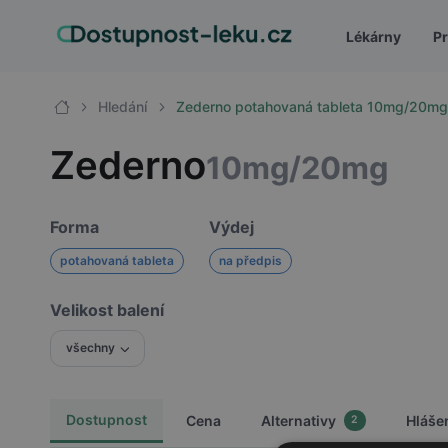
Lékárny
Pr
Hledání
Zederno potahovaná tableta 10mg/20m
Zederno
10mg/20mg
Forma
Výdej
potahovaná tableta
na předpis
Velikost balení
všechny
Dostupnost
Cena
Alternativy
Hláše
2