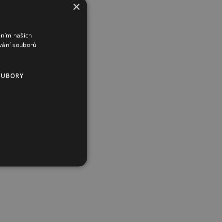
×
áním našich
vání souborů
OUBORY