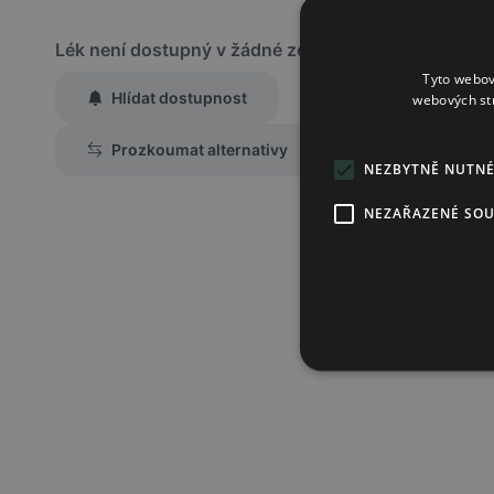
Lék není dostupný v žádné ze sledovaných lékáren
Tyto webov
Hlídat dostupnost
webových st
Zaslat jednorázově emailem informaci o naskladnění
Prozkoumat alternativy
Region:
Praha
NEZBYTNĚ NUTN
Lék:
Zederno potah
NEZAŘAZENÉ SO
hlídat náhrady léku (alternativy)
Chci dostávat
slevové nabídky a novinky
podle účelu B.4 zás
Seznámil/a jsem se se
zásadami zpracování osobních údajů
.
Ověřit adresu