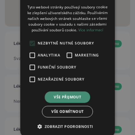
Tyto webové stránky používají soubory cookie
ke zlepšení uživatelského zážitku. Používáním
našich webových stránek souhlasíte se všemi
soubory cookie v souladu s našimi zásadami
používání souborů cookie.
Více informací
Lékárna AVE
NEZBYTNĚ NUTNÉ SOUBORY
Otevřeno
ANALYTIKA
MARKETING
Svatopetrská 735/20a, Brno, 61700
FUNKČNÍ SOUBORY
NEZAŘAZENÉ SOUBORY
Lékárna Nerudova
Otevřeno
VŠE PŘIJMOUT
Nerudova 320/6, Brno, 60200
VŠE ODMÍTNOUT
ZOBRAZIT PODROBNOSTI
Lékárna U černého orla
Otevřeno