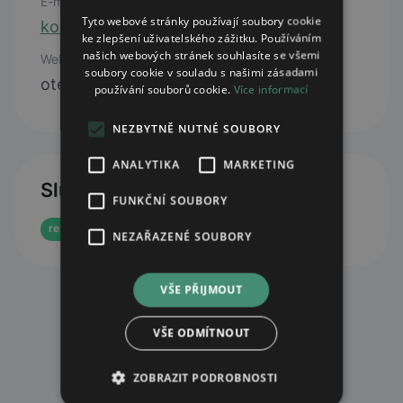
E-mail
Tyto webové stránky používají soubory cookie
komarov@lekarnaave.cz
ke zlepšení uživatelského zážitku. Používáním
našich webových stránek souhlasíte se všemi
Web
soubory cookie v souladu s našimi zásadami
otevřít web
používání souborů cookie.
Více informací
NEZBYTNĚ NUTNÉ SOUBORY
ANALYTIKA
MARKETING
Služby
FUNKČNÍ SOUBORY
rezervace eReceptu
e-shop
NEZAŘAZENÉ SOUBORY
VŠE PŘIJMOUT
VŠE ODMÍTNOUT
ZOBRAZIT PODROBNOSTI