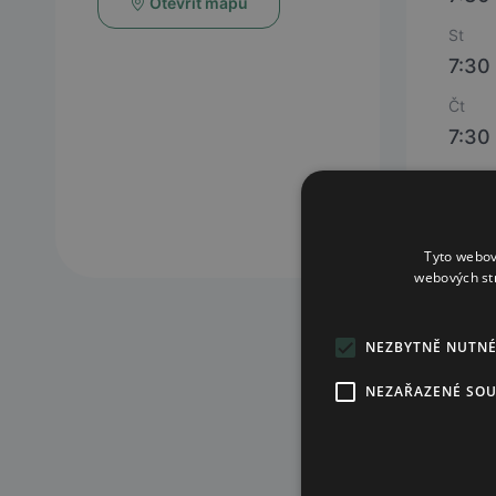
Otevřít mapu
St
7:30 
Čt
7:30 
Pá
7:30
Tyto webov
webových st
NEZBYTNĚ NUTN
NEZAŘAZENÉ SO