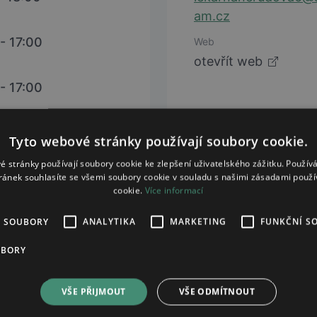
am.cz
- 17:00
Web
otevřít web
- 17:00
 - 15:00
Tyto webové stránky používají soubory cookie.
é stránky používají soubory cookie ke zlepšení uživatelského zážitku. Použív
ránek souhlasíte se všemi soubory cookie v souladu s našimi zásadami použí
cookie.
Více informací
É SOUBORY
ANALYTIKA
MARKETING
FUNKČNÍ S
UBORY
VŠE PŘIJMOUT
VŠE ODMÍTNOUT