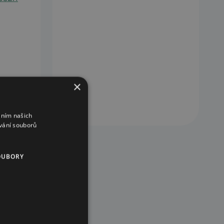
×
áním našich
vání souborů
OUBORY