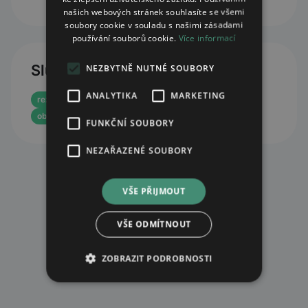
našich webových stránek souhlasíte se všemi
soubory cookie v souladu s našimi zásadami
používání souborů cookie.
Více informací
Služby
NEZBYTNĚ NUTNÉ SOUBORY
ANALYTIKA
MARKETING
rezervace eReceptu
objednávka léků z centrálního skladu
FUNKČNÍ SOUBORY
NEZAŘAZENÉ SOUBORY
VŠE PŘIJMOUT
VŠE ODMÍTNOUT
ZOBRAZIT PODROBNOSTI