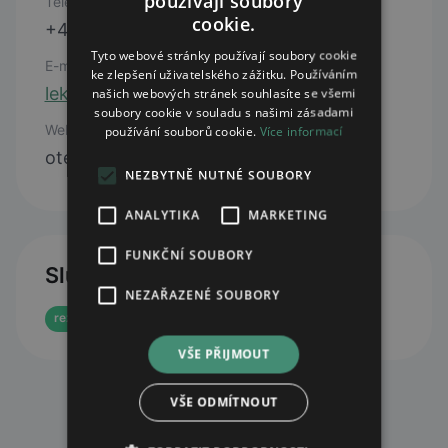
používají soubory
Telefon
cookie.
+420 481 311 116
Tyto webové stránky používají soubory cookie
E-mail
ke zlepšení uživatelského zážitku. Používáním
lekarnavhloubce@lekarenskyholding.cz
našich webových stránek souhlasíte se všemi
soubory cookie v souladu s našimi zásadami
Web
používání souborů cookie.
Více informací
otevřít web
NEZBYTNĚ NUTNÉ SOUBORY
ANALYTIKA
MARKETING
FUNKČNÍ SOUBORY
Služby
NEZAŘAZENÉ SOUBORY
rezervace eReceptu
e-shop
VŠE PŘIJMOUT
VŠE ODMÍTNOUT