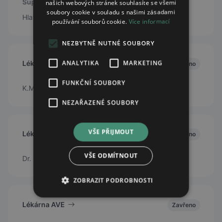
Supermarket ALBERT
našich webových stránek souhlasíte se všemi
soubory cookie v souladu s našimi zásadami
Hlavní 1485, Frýdlant nad Ostravicí, 73911
používání souborů cookie.
Více informací
NEZBYTNĚ NUTNÉ SOUBORY
ANALYTIKA
MARKETING
Lékárna AVE
Zavřeno
FUNKČNÍ SOUBORY
K.M. Lichnovského 9, Chuchelná, 747 24
NEZAŘAZENÉ SOUBORY
VŠE PŘIJMOUT
Lékárna AVE
Zavřeno
VŠE ODMÍTNOUT
Dr. Martínka 1295/2b, Ostrava – Hrabůvka 700 30
ZOBRAZIT PODROBNOSTI
Lékárna AVE
Zavřeno