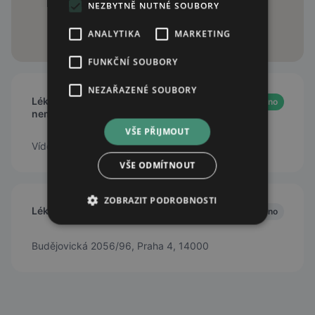
NEZBYTNĚ NUTNÉ SOUBORY
ANALYTIKA
MARKETING
FUNKČNÍ SOUBORY
NEZAŘAZENÉ SOUBORY
Lékárna Fakultní Thomayerovy
Otevřeno
nemocnice
VŠE PŘIJMOUT
Vídeňská 800, 140 59 Praha 4 - Krč
VŠE ODMÍTNOUT
ZOBRAZIT PODROBNOSTI
Lékárna Medispot Budějovická
Zavřeno
Budějovická 2056/96, Praha 4, 14000