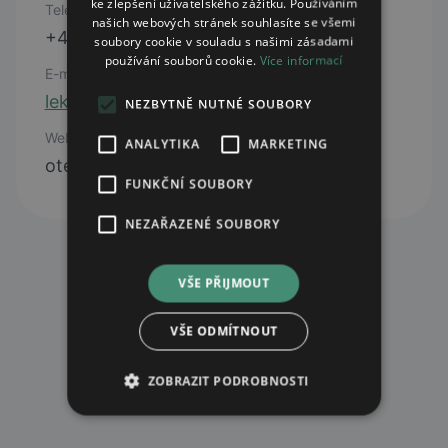
ke zlepšení uživatelského zážitku. Používáním
Telefon
našich webových stránek souhlasíte se všemi
+420 261 084 019
soubory cookie v souladu s našimi zásadami
používání souborů cookie.
Více informací
E-mail
lekarna@ftn.cz
NEZBYTNĚ NUTNÉ SOUBORY
Web
ANALYTIKA
MARKETING
otevřít web
FUNKČNÍ SOUBORY
NEZAŘAZENÉ SOUBORY
VŠE PŘIJMOUT
VŠE ODMÍTNOUT
ZOBRAZIT PODROBNOSTI