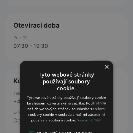
Otevírací doba
Po - Pá
07:30 - 19:30
×
Tyto webové stránky
Kontakty
používají soubory
cookie.
Telefon
Tyto webové stránky používají soubory cookie
+420 725 432 134
ke zlepšení uživatelského zážitku. Používáním
našich webových stránek souhlasíte se všemi
E-mail
soubory cookie v souladu s našimi zásadami
Ogaretpharm@gmail.com
používání souborů cookie.
Více informací