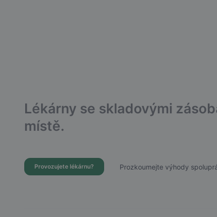
Lékárny se skladovými záso
místě.
Prozkoumejte výhody spoluprá
Provozujete lékárnu?