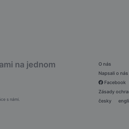
bami na jednom
O nás
Napsali o nás
Facebook
Zásady ochra
ce s námi.
česky
engl