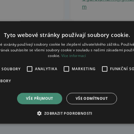
m
Tyto webové stránky používají soubory cookie.
é stránky používají soubory cookie ke zlepšení uživatelského zážitku. Použív
ránek souhlasíte se všemi soubory cookie v souladu s našimi zásadami použí
cookie.
Více informací
É SOUBORY
ANALYTIKA
MARKETING
FUNKČNÍ S
UBORY
VŠE PŘIJMOUT
VŠE ODMÍTNOUT
ZOBRAZIT PODROBNOSTI