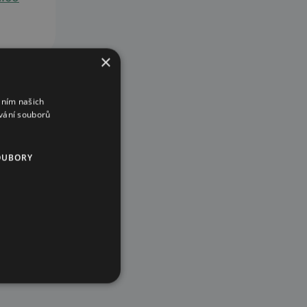
×
áním našich
vání souborů
OUBORY