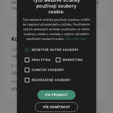
po dobu letních prázdnin 29.6.-31.8. zkrácená
používají soubory
otevírací doba 7:30-16:00
cookie.
Tyto webové stránky používají soubory cookie
ke zlepšení uživatelského zážitku. Používáním
našich webových stránek souhlasíte se všemi
soubory cookie v souladu s našimi zásadami
Kontakty
používání souborů cookie.
Více informací
Telefon
NEZBYTNĚ NUTNÉ SOUBORY
+420 326 326 144
ANALYTIKA
MARKETING
E-mail
FUNKČNÍ SOUBORY
centralka@atlas.cz
NEZAŘAZENÉ SOUBORY
Web
otevřít web
VŠE PŘIJMOUT
VŠE ODMÍTNOUT