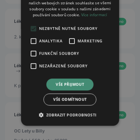
našich webových stránek souhlasíte se všemi
soubory cookie v souladu s našimi zásadami
používání souborů cookie.
Více informací
Lékárna 2. května
Otevřeno
NEZBYTNĚ NUTNÉ SOUBORY
2. května 757/1, Nymburk, 28802
ANALYTIKA
MARKETING
FUNKČNÍ SOUBORY
Lékárna Zamzam Davle - OOVL Jesenice
NEZAŘAZENÉ SOUBORY
Otevřeno
VŠE PŘIJMOUT
K pivovaru 87, Davle, 25206
VŠE ODMÍTNOUT
Lékárna U Sv. Anežky
ZOBRAZIT PODROBNOSTI
Otevřeno
OC Lety u Billy