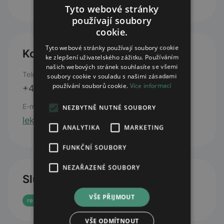
Tyto webové stránky
používají soubory
cookie.
Tyto webové stránky používají soubory cookie
Kontakty
ke zlepšení uživatelského zážitku. Používáním
našich webových stránek souhlasíte se všemi
Telefon
soubory cookie v souladu s našimi zásadami
používání souborů cookie.
Více informací
+420 318 593 232
E-mail
NEZBYTNĚ NUTNÉ SOUBORY
lekarna.knin@seznam.cz
ANALYTIKA
MARKETING
FUNKČNÍ SOUBORY
NEZAŘAZENÉ SOUBORY
Služby
VŠE PŘIJMOUT
rezervace eReceptu
VŠE ODMÍTNOUT