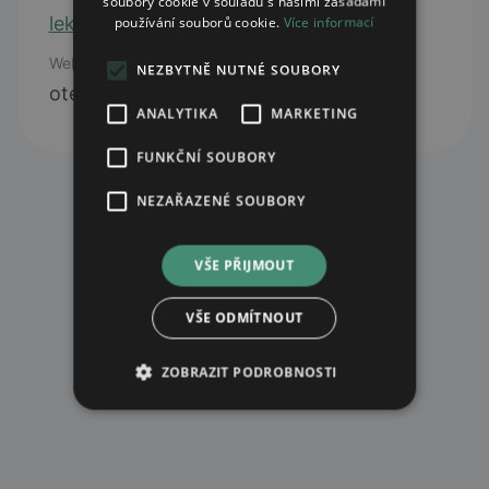
soubory cookie v souladu s našimi zásadami
lekarnahorovice@senimed.cz
používání souborů cookie.
Více informací
Web
NEZBYTNĚ NUTNÉ SOUBORY
otevřít web
ANALYTIKA
MARKETING
FUNKČNÍ SOUBORY
NEZAŘAZENÉ SOUBORY
VŠE PŘIJMOUT
VŠE ODMÍTNOUT
ZOBRAZIT PODROBNOSTI